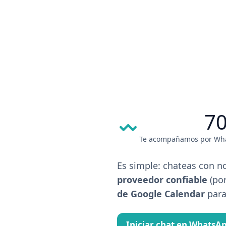
Skip
to
content
70
Te acompañamos por What
Es simple: chateas con n
proveedor confiable
(por
de Google Calendar
para
Iniciar chat en WhatsA